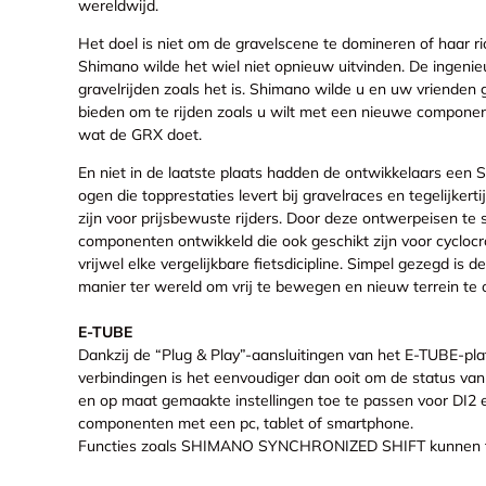
wereldwijd.
Het doel is niet om de gravelscene te domineren of haar ri
Shimano wilde het wiel niet opnieuw uitvinden. De ingeni
gravelrijden zoals het is. Shimano wilde u en uw vrienden
bieden om te rijden zoals u wilt met een nieuwe componen
wat de GRX doet.
En niet in de laatste plaats hadden de ontwikkelaars ee
ogen die topprestaties levert bij gravelraces en tegelijkerti
zijn voor prijsbewuste rijders. Door deze ontwerpeisen te 
componenten ontwikkeld die ook geschikt zijn voor cyclocr
vrijwel elke vergelijkbare fietsdicipline. Simpel gezegd i
manier ter wereld om vrij te bewegen en nieuw terrein te 
E-TUBE
Dankzij de “Plug & Play”-aansluitingen van het E-TUBE-pl
verbindingen is het eenvoudiger dan ooit om de status van
en op maat gemaakte instellingen toe te passen voor D
componenten met een pc, tablet of smartphone.
Functies zoals SHIMANO SYNCHRONIZED SHIFT kunnen tij