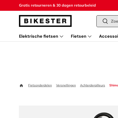
Gratis retourneren & 30 dagen retourbeleid
Ga naar inhoud
Zoeken
Zoeken
Elektrische fietsen
Fietsen
Accessoi
Home
Fietsonderdelen
Versnellingen
Achterderailleurs
Shima
Ga direct naar productinformatie