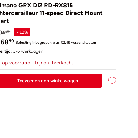
imano GRX Di2 RD-RX815
hterderailleur 11-speed Direct Mount
art
uliere prijs
04
- 12%
95
rkoopprijs
268
99
Belasting inbegrepen plus €2,49 verzendkosten
ertijd
: 3-6 werkdagen
1 op voorraad
- bijna uitverkocht!
Toevoegen aan winkelwagen