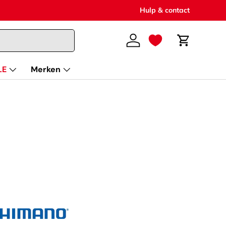
Hulp & contact
Inloggen
Winkelwag
LE
Merken