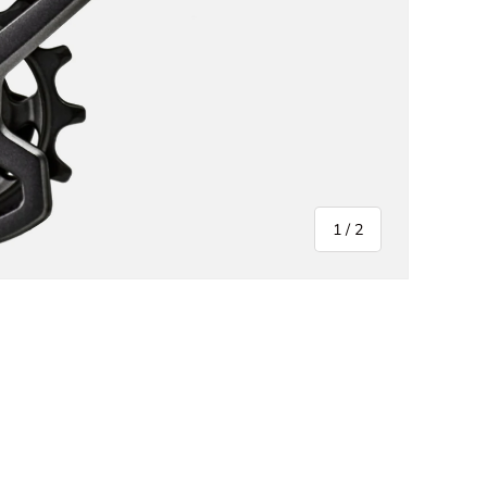
van
1
/
2
eergave