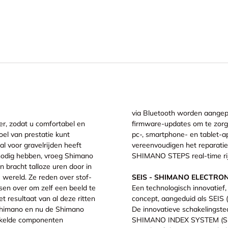
via Bluetooth worden aangepa
er, zodat u comfortabel en
firmware-updates om te zorg
oel van prestatie kunt
pc-, smartphone- en tablet-a
 voor gravelrijden heeft
vereenvoudigen het reparati
e nodig hebben, vroeg Shimano
SHIMANO STEPS real-time ri
 bracht talloze uren door in
 wereld. Ze reden over stof-
SEIS - SHIMANO ELECTRON
en over om zelf een beeld te
Een technologisch innovatie
t resultaat van al deze ritten
concept, aangeduid als SE
 Shimano en nu de Shimano
De innovatieve schakelingste
ikkelde componenten
SHIMANO INDEX SYSTEM (SIS),