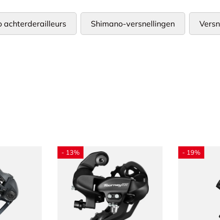
 achterderailleurs
Shimano-versnellingen
Versn
- 13%
- 19%