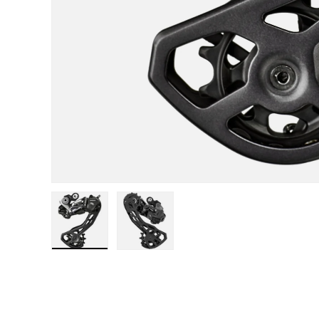
Laad afbeelding 1 in gallerij-weergave
Laad afbeelding 2 in gallerij-w