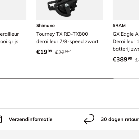
Shimano
SRAM
erailleur
Tourney TX RD-TX800
GX Eagle A
oi grijs
derailleur 7/8-speed zwart
Derailleur
batterij zw
 prijs
Verkoopprijs
Reguliere prijs
€19
99
€22
95
Verkoopp
R
€389
99
€
Verzendinformatie
30 dagen retour