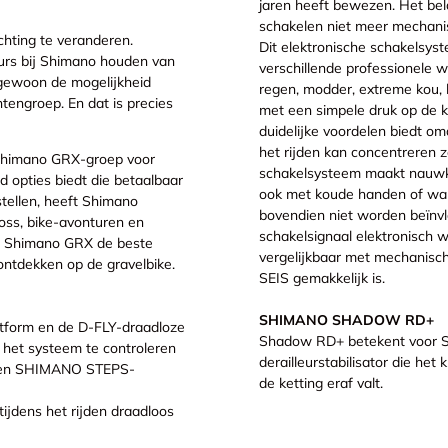
jaren heeft bewezen. Het bela
schakelen niet meer mechanis
chting te veranderen.
Dit elektronische schakelsyst
eurs bij Shimano houden van
verschillende professionele 
 gewoon de mogelijkheid
regen, modder, extreme kou, 
tengroep. En dat is precies
met een simpele druk op de k
duidelijke voordelen biedt omd
het rijden kan concentreren 
n Shimano GRX-groep voor
schakelsysteem maakt nauwkeu
jd opties biedt die betaalbaar
ook met koude handen of wanne
stellen, heeft Shimano
bovendien niet worden beïnvl
oss, bike-avonturen en
schakelsignaal elektronisch 
s de Shimano GRX de beste
vergelijkbaar met mechani
ontdekken op de gravelbike.
SEIS gemakkelijk is.
SHIMANO SHADOW RD+
atform en de D-FLY-draadloze
Shadow RD+ betekent voor Sh
 het systeem te controleren
derailleurstabilisator die he
I2 en SHIMANO STEPS-
de ketting eraf valt.
dens het rijden draadloos