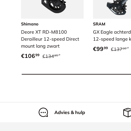
Shimano
SRAM
Deore XT RD-M8100
GX Eagle achterd
Derailleur 12-speed Direct
12-speed lange ko
mount lang zwart
Verkoopprijs
Reguliere
€99
99
€137
00
Verkoopprijs
Reguliere prijs
€106
99
€134
95
Advies & hulp