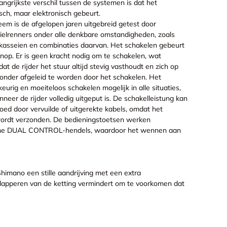
ngrijkste verschil tussen de systemen is dat het
ch, maar elektronisch gebeurt.
eem is de afgelopen jaren uitgebreid getest door
wielrenners onder alle denkbare omstandigheden, zoals
kasseien en combinaties daarvan. Het schakelen gebeurt
nop. Er is geen kracht nodig om te schakelen, wat
at de rijder het stuur altijd stevig vasthoudt en zich op
zonder afgeleid te worden door het schakelen. Het
rig en moeiteloos schakelen mogelijk in alle situaties,
er de rijder volledig uitgeput is. De schakelleistung kan
oed door vervuilde of uitgerekte kabels, omdat het
wordt verzonden. De bedieningstoetsen werken
sche DUAL CONTROL-hendels, waardoor het wennen aan
imano een stille aandrijving met een extra
t klapperen van de ketting vermindert om te voorkomen dat