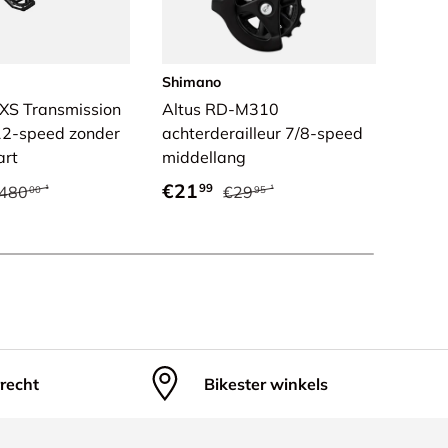
Shimano
SRA
XS Transmission
Altus RD-M310
GX E
 12-speed zonder
achterderailleur 7/8-speed
achte
art
middellang
52T 
rijs
eguliere prijs
Verkoopprijs
Reguliere prijs
Verk
€21
€32
99
480
€29
00
95
recht
Bikester winkels