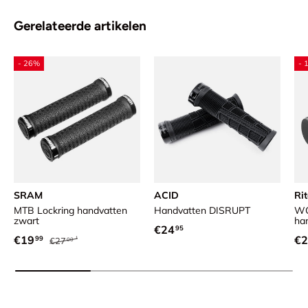
Gerelateerde artikelen
- 26%
- 
SRAM
ACID
Ri
MTB Lockring handvatten
Handvatten DISRUPT
WC
zwart
ha
Reguliere prijs
€24
95
Reguliere prijs
Verkoopprijs
Ve
€19
€2
99
€27
00