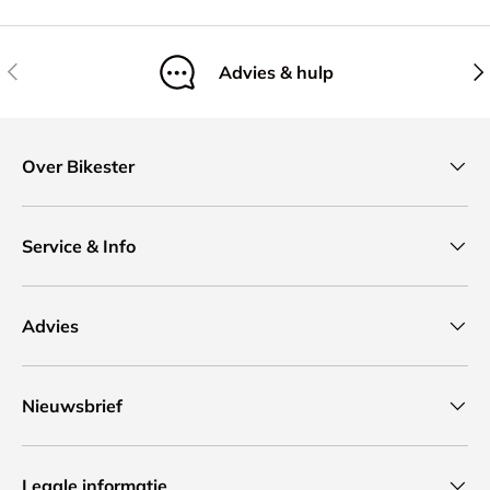
Vorige
Vol
Advies & hulp
Over Bikester
Service & Info
Advies
Nieuwsbrief
Legale informatie