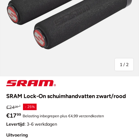
van
1
/
2
SRAM Lock-On schuimhandvatten zwart/rood
Reguliere prijs
€24
- 25%
00
Verkoopprijs
€17
99
Belasting inbegrepen plus €4,99 verzendkosten
Levertijd
: 3-6 werkdagen
Uitvoering