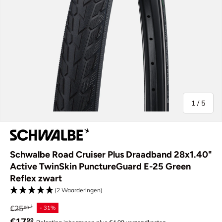
van
1
/
5
Schwalbe Road Cruiser Plus Draadband 28x1.40"
Active TwinSkin PunctureGuard E-25 Green
Reflex zwart
(2 Waarderingen)
Reguliere prijs
€25
- 31%
90
Verkoopprijs
€17
99