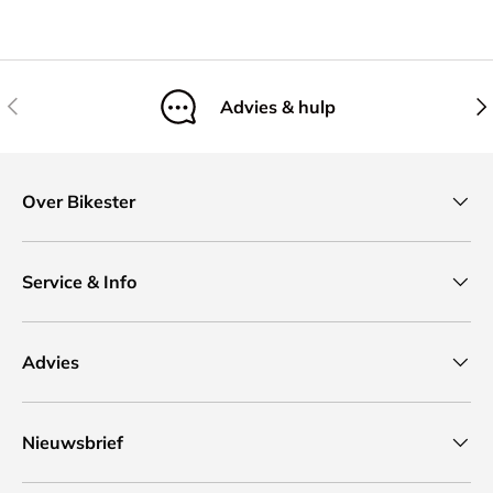
Vorige
Vol
Advies & hulp
Over Bikester
Service & Info
Advies
Nieuwsbrief