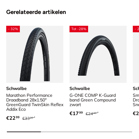
Gerelateerde artikelen
- 32%
Tot -28%
- 
Schwalbe
Schwalbe
Sc
Marathon Performance
G-ONE COMP K-Guard
Sm
Draadband 28x1.50"
band Green Compound
Dr
GreenGuard TwinSkin Reflex
zwart
Sn
Addix Eco
Reguliere prijs
Verkoopprijs
Ve
€17
€2
99
€24
90
Reguliere prijs
Verkoopprijs
€22
99
€33
90