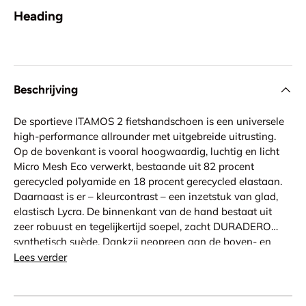
Heading
Beschrijving
De sportieve ITAMOS 2 fietshandschoen is een universele
high-performance allrounder met uitgebreide uitrusting.
Op de bovenkant is vooral hoogwaardig, luchtig en licht
Micro Mesh Eco verwerkt, bestaande uit 82 procent
gerecycled polyamide en 18 procent gerecycled elastaan.
Daarnaast is er – kleurcontrast – een inzetstuk van glad,
elastisch Lycra. De binnenkant van de hand bestaat uit
zeer robuust en tegelijkertijd soepel, zacht DURADERO
synthetisch suède. Dankzij neopreen aan de boven- en
onderkant van de hand en de binnenhandriem met
Lees verder
klittenbandsluiting zit de korte vingerhandschoen als
gegoten en volgt moeiteloos elke beweging van de
handen tijdens het fietsen. Bovendien heeft ROECKL