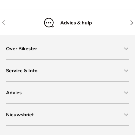
Vorige
Vol
Advies & hulp
Over Bikester
Service & Info
Advies
Nieuwsbrief