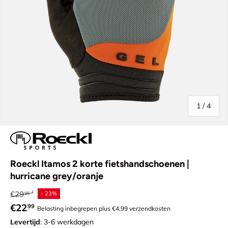
van
1
/
4
Roeckl Itamos 2 korte fietshandschoenen |
hurricane grey/oranje
Reguliere prijs
€29
- 23%
95
Verkoopprijs
€22
99
Belasting inbegrepen plus €4,99 verzendkosten
Levertijd
: 3-6 werkdagen