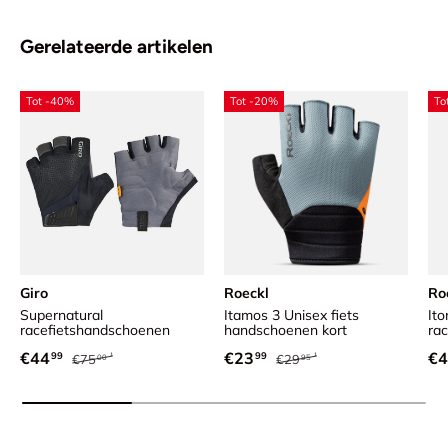
Gerelateerde artikelen
Tot -40%
Tot -20%
To
Giro
Roeckl
Ro
Supernatural
Itamos 3 Unisex fiets
Ito
racefietshandschoenen
handschoenen kort
ra
Reguliere prijs
Reguliere prijs
Verkoopprijs
Verkoopprijs
Ve
€44
€23
€4
99
99
€75
€29
00
95