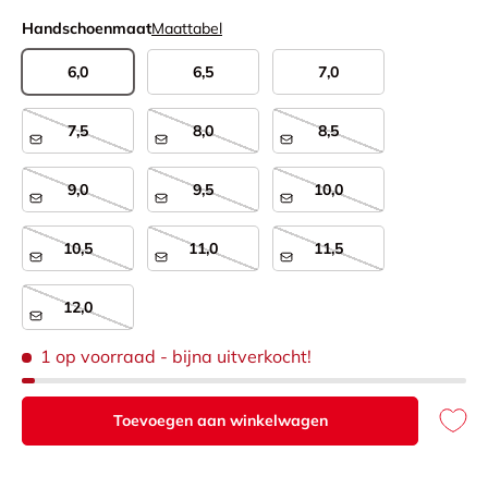
Handschoenmaat
Maattabel
6,0
6,5
7,0
7,5
8,0
8,5
9,0
9,5
10,0
10,5
11,0
11,5
12,0
1 op voorraad
- bijna uitverkocht!
Toevoegen aan winkelwagen