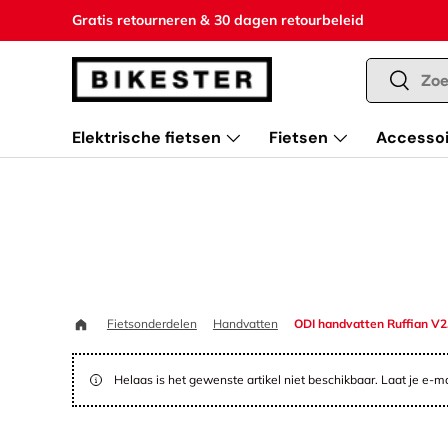
Gratis retourneren & 30 dagen retourbeleid
Ga naar inhoud
Zoeken
Zoeken
Elektrische fietsen
Fietsen
Accessoi
Home
Fietsonderdelen
Handvatten
ODI handvatten Ruffian V2
Helaas is het gewenste artikel niet beschikbaar. Laat je e-m