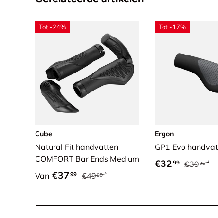
Tot -24%
Tot -17%
Cube
Ergon
Natural Fit handvatten
GP1 Evo handvat
COMFORT Bar Ends Medium
Verkoopprijs
Reguliere
€32
99
€39
95
Verkoopprijs
Reguliere prijs
€37
99
Van
€49
95