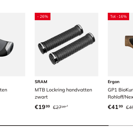
- 26%
Tot -16%
SRAM
Ergon
ten
MTB Lockring handvatten
GP1 BioKu
zwart
Rohloff/Ne
 prijs
Verkoopprijs
Reguliere prijs
Verkoopp
Reg
€19
€41
99
99
€27
€4
00