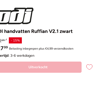
I handvatten Ruffian V2.1 zwart
uliere prijs
2
- 15%
95
rkoopprijs
27
99
Belasting inbegrepen plus €4,99 verzendkosten
ertijd
: 3-6 werkdagen
Uitverkocht