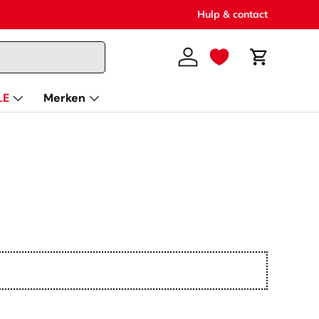
Hulp & contact
Inloggen
Winkelwag
LE
Merken